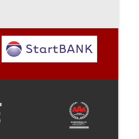
E
3
M