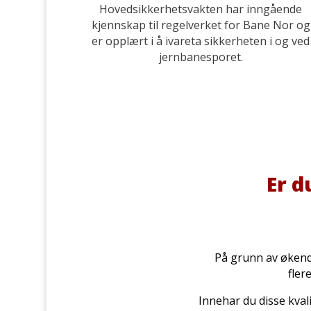
Hovedsikkerhetsvakten har inngående
kjennskap til regelverket for Bane Nor og
er opplært i å ivareta sikkerheten i og ved
jernbanesporet.
Er d
På grunn av økend
fler
Innehar du disse kval