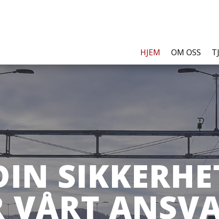
HJEM
OM OSS
T
DIN SIKKERHE
R VÅRT ANSVA