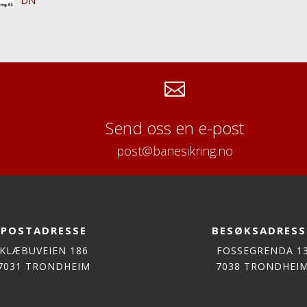
DN

Send oss en e-post
post@banesikring.no
POSTADRESSE
BESØKSADRESS
KLÆBUVEIEN 186
FOSSEGRENDA 1
7031 TRONDHEIM
7038 TRONDHEI