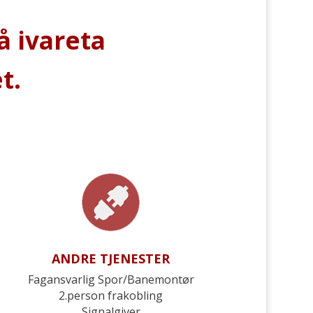
å ivareta
t.
ANDRE TJENESTER
Fagansvarlig Spor/Banemontør
2.person frakobling
Signalgiver